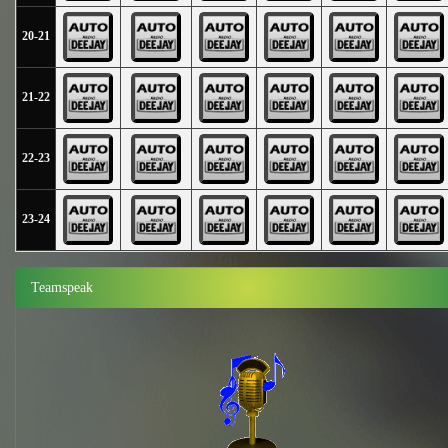
20-21
21-22
22-23
23-24
Teamspeak